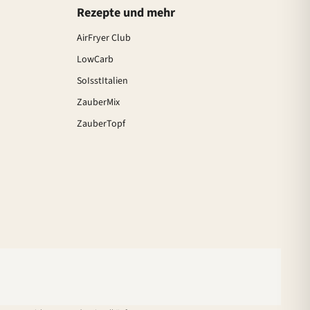
Rezepte und mehr
AirFryer Club
LowCarb
SoIsstItalien
ZauberMix
ZauberTopf