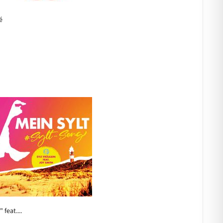
é
feat....