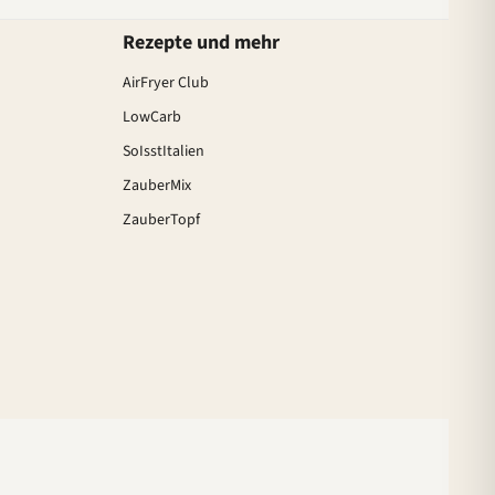
Rezepte und mehr
AirFryer Club
LowCarb
SoIsstItalien
ZauberMix
ZauberTopf